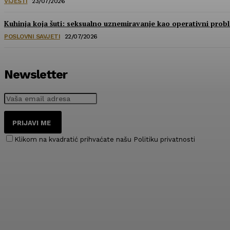
VIJESTI
23/07/2026
Kuhinja koja šuti: seksualno uznemiravanje kao operativni prob
POSLOVNI SAVJETI
22/07/2026
Newsletter
PRIJAVI ME
Klikom na kvadratić prihvaćate našu Politiku privatnosti