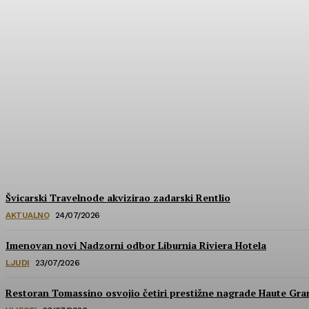
Hrvatska u izboru za prestižne nagrade Wa
HoReCa PRO
-
30/07/2026
Švicarski Travelnode akvizirao zadarski Rentlio
AKTUALNO
24/07/2026
Imenovan novi Nadzorni odbor Liburnia Riviera Hotela
LJUDI
23/07/2026
Restoran Tomassino osvojio četiri prestižne nagrade Haute Gr