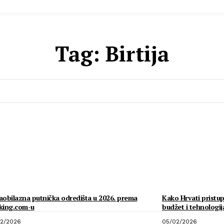
Tag:
Birtija
obilazna putnička odredišta u 2026. prema
Kako Hrvati pristup
king.com-u
budžet i tehnologij
2/2026
05/02/2026