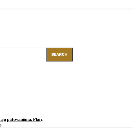
SEARCH
aju putovanjima: Plan,
a