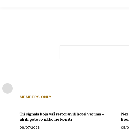
MEMBERS ONLY
Tri signala koja vaš restoran ili hotel već ima –
Neza
ali ih gotovo nitko ne koristi
Boo
09/07/2026
05/0