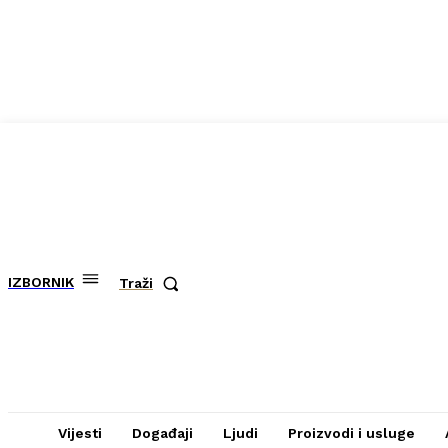
IZBORNIK
Traži
Vijesti
Događaji
Ljudi
Proizvodi i usluge