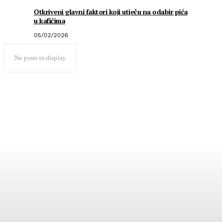
Otkriveni glavni faktori koji utječu na odabir pića
u kafićima
05/02/2026
No posts to display
Popularno