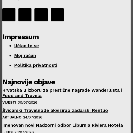
Impressum
Učlanite se
Moj račun
Politika privatnosti
Najnovije objave
Hrvatska u izboru za prestižne nagrade Wanderlusta i
Food and Travela
VIJESTI
30/07/2026
Švicarski Travelnode akvizirao zadarski Rentlio
AKTUALNO
24/07/2026
Imenovan novi Nadzorni odbor Liburnia Riviera Hotela
LJUDI
23/07/2026