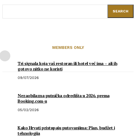
SEARCH
MEMBERS ONLY
Tri signala koja vaš restoran ili hotel već ima – ali ih
gotovo nitko ne koristi
09/07/2026
Nezaobilazna putnička odredišta u 2026. prema
Booking.com-u
05/02/2026
Kako Hrvati pristupaju putovanjima: Plan, budžet i
tehnologija