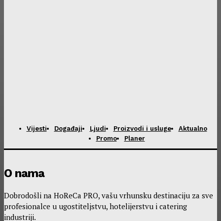
Vijesti
Događaji
Ljudi
Proizvodi i usluge
Aktualno
Promo
Planer
O nama
Dobrodošli na HoReCa PRO, vašu vrhunsku destinaciju za sve
profesionalce u ugostiteljstvu, hotelijerstvu i catering
industriji.