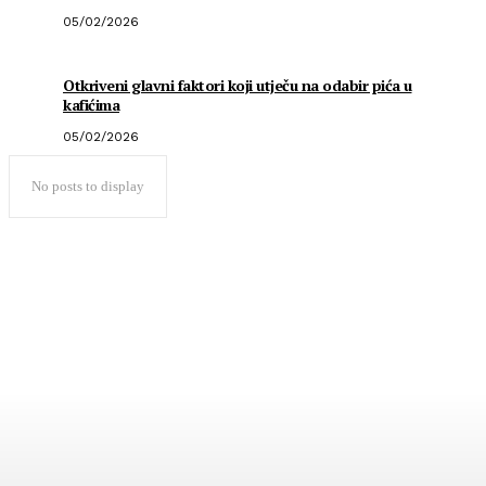
05/02/2026
Otkriveni glavni faktori koji utječu na odabir pića u
kafićima
05/02/2026
No posts to display
Popularno