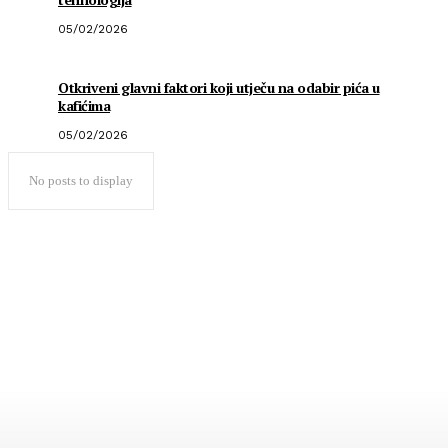
05/02/2026
Otkriveni glavni faktori koji utječu na odabir pića u
kafićima
05/02/2026
No posts to display
Popularno