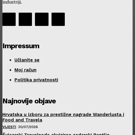
industriji.
Impressum
Učlanite se
Moj račun
Politika privatnosti
Najnovije objave
Hrvatska u izboru za prestižne nagrade Wanderlusta i
Food and Travela
VIJESTI
30/07/2026
Švicarski Travelnode akvizirao zadarski Rentlio