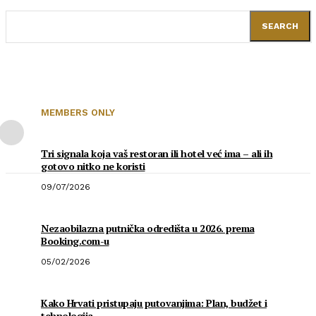
SEARCH
MEMBERS ONLY
Tri signala koja vaš restoran ili hotel već ima – ali ih
gotovo nitko ne koristi
09/07/2026
Nezaobilazna putnička odredišta u 2026. prema
Booking.com-u
05/02/2026
Kako Hrvati pristupaju putovanjima: Plan, budžet i
tehnologija