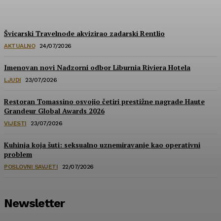
HoReCa PRO
-
30/07/2026
Švicarski Travelnode akvizirao zadarski Rentlio
AKTUALNO
24/07/2026
Imenovan novi Nadzorni odbor Liburnia Riviera Hotela
LJUDI
23/07/2026
Restoran Tomassino osvojio četiri prestižne nagrade Haute
Grandeur Global Awards 2026
VIJESTI
23/07/2026
Kuhinja koja šuti: seksualno uznemiravanje kao operativni
problem
POSLOVNI SAVJETI
22/07/2026
Newsletter