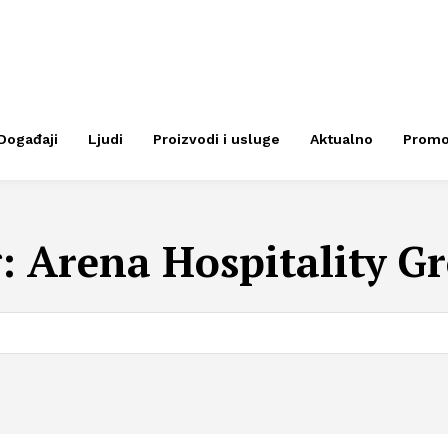
Događaji
Ljudi
Proizvodi i usluge
Aktualno
Prom
g:
Arena Hospitality G