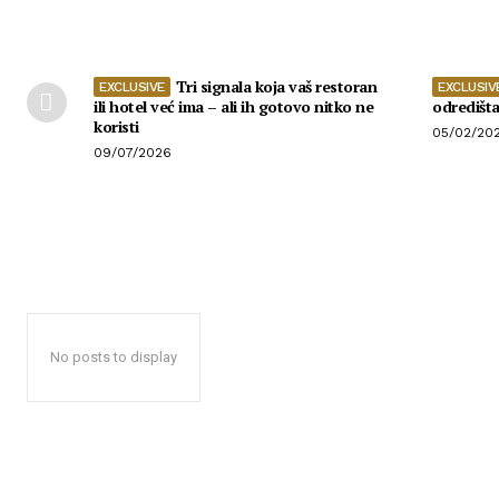
Tri signala koja vaš restoran
ili hotel već ima – ali ih gotovo nitko ne
odredišt
koristi
05/02/20
09/07/2026
No posts to display