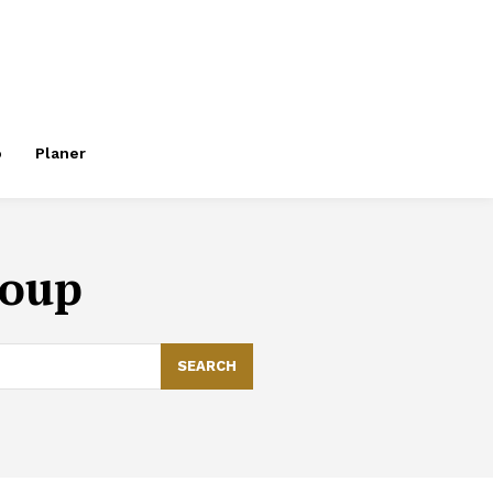
o
Planer
roup
SEARCH