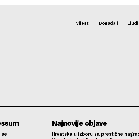
Vijesti
Događaji
Ljudi
essum
Najnovije objave
 se
Hrvatska u izboru za prestižne nagra