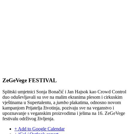
ZeGeVege FESTIVAL
Splitski umjetnici Sonja Bonačić i Jan Hajsok kao Crowd Control
duo oduševljavali su sve na malim ekranima plesom i cirkuskim
vještinama u Supertalentu, a
jumbo
plakatima, odnosno novom
kampanjom Prijatelja životinja, pozivaju sve na veganstvo i
upoznavanje s veganskim proizvodima i jelima na 16. ZeGeVege
festivalu održivog življenja.
+ Add to Google Calendar