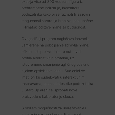
okuplja više od 800 vodećih figura iz
prehrambene industrije, investitora i
poduzetnika kako bi se razmotrili izazovi i
mogućnosti stvaranja hranjive, pristupačne
i klimatski održive hrane za budućnost.
Ovogodišnji program naglašava inovacije
usmjerene na poboljšanje zdravlja hrane,
efikasnosti proizvodnje, te nutritivnih
profila alternativnih proteina, uz
istovremeno smanjenje ugljičnog otiska u
cijelom opskrbnom lancu. Sudionici će
imati priliku sudjelovati u interaktivnim
raspravama, upoznati desetke poduzetnika
u Start-Up areni te isprobati nove
proizvode u Laboratoriju okusa.
S obiljem mogućnosti za umrežavanje i
stvaranje partnerstava, cilj je ubrzati