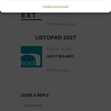
velj 15 - 17 2027
Politika privatnosti
HORECA NEXT
HoReCa PRO
Pordenone, Italija
Učlanite se
Moj račun
LISTOPAD 2027
Politika privatnosti
lis 22 - 26 2027
HOST MILANO
Milano, Italija
LEAVE A REPLY