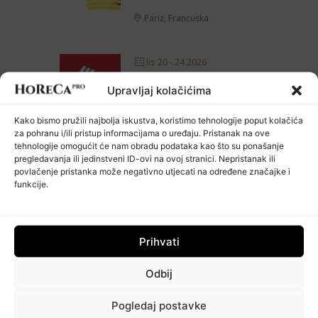
Pariz, Francuska
lis 20 - 24 2026
HORECA ADRIA
Upravljaj kolačićima
Kako bismo pružili najbolja iskustva, koristimo tehnologije poput kolačića
Zagrebački velesajam
za pohranu i/ili pristup informacijama o uređaju. Pristanak na ove
tehnologije omogućit će nam obradu podataka kao što su ponašanje
STUDENI 2026
pregledavanja ili jedinstveni ID-ovi na ovoj stranici. Nepristanak ili
povlačenje pristanka može negativno utjecati na određene značajke i
funkcije.
stu 10 - 12 2026
BRAUBEVIALE
Prihvati
Nürnberg, NJemačka
Odbij
VELJAČA 2027
Pogledaj postavke