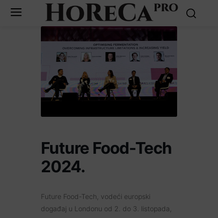
Future Food-Tech
2024.
Future Food-Tech, vodeći europski
događaj u Londonu od 2. do 3. listopada,