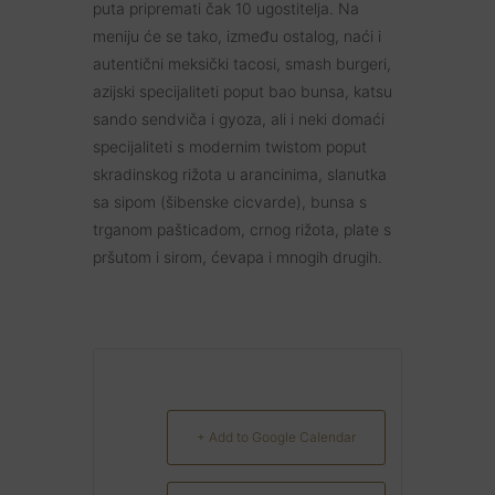
puta pripremati čak 10 ugostitelja. Na
meniju će se tako, između ostalog, naći i
autentični meksički tacosi, smash burgeri,
azijski specijaliteti poput bao bunsa, katsu
sando sendviča i gyoza, ali i neki domaći
specijaliteti s modernim twistom poput
skradinskog rižota u arancinima, slanutka
sa sipom (šibenske cicvarde), bunsa s
trganom pašticadom, crnog rižota, plate s
pršutom i sirom, ćevapa i mnogih drugih.
+ Add to Google Calendar