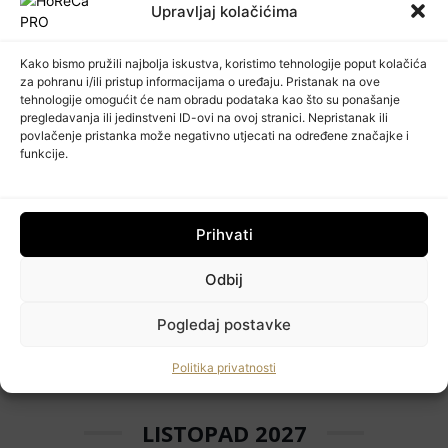
Upravljaj kolačićima
lis 20 - 24 2026
HORECA ADRIA
Kako bismo pružili najbolja iskustva, koristimo tehnologije poput kolačića
Zagrebački velesajam
za pohranu i/ili pristup informacijama o uređaju. Pristanak na ove
tehnologije omogućit će nam obradu podataka kao što su ponašanje
STUDENI 2026
pregledavanja ili jedinstveni ID-ovi na ovoj stranici. Nepristanak ili
povlačenje pristanka može negativno utjecati na određene značajke i
funkcije.
stu 10 - 12 2026
BRAUBEVIALE
Nürnberg, NJemačka
Prihvati
VELJAČA 2027
Odbij
Pogledaj postavke
velj 15 - 17 2027
HORECA NEXT
Politika privatnosti
Pordenone, Italija
HoReCa PRO
LISTOPAD 2027
Učlanite se