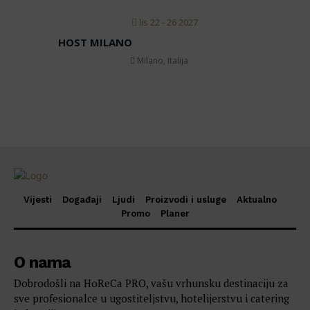
Moj račun
lis 22 - 26 2027
Politika privatnosti
HOST MILANO
Milano, Italija
Vijesti
Događaji
Ljudi
Proizvodi i usluge
Aktualno
Promo
Planer
O nama
Dobrodošli na HoReCa PRO, vašu vrhunsku destinaciju za
sve profesionalce u ugostiteljstvu, hotelijerstvu i catering