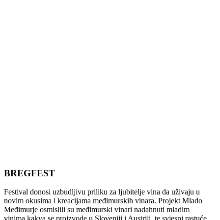
BREGFEST
Festival donosi uzbudljivu priliku za ljubitelje vina da uživaju u
novim okusima i kreacijama međimurskih vinara. Projekt Mlado
Međimurje osmislili su međimurski vinari nadahnuti mladim
vinima kakva se proizvode u Sloveniji i Austriji, te svjesni rastuće