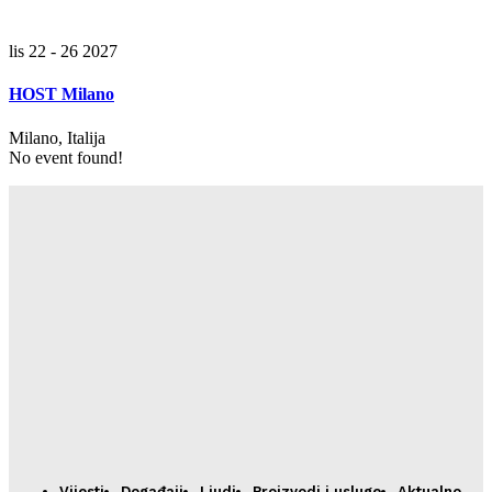
lis 22 - 26 2027
HOST Milano
Milano, Italija
No event found!
Vijesti
Događaji
Ljudi
Proizvodi i usluge
Aktualno