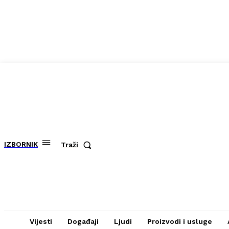
IZBORNIK
Traži
Vijesti
Događaji
Ljudi
Proizvodi i usluge