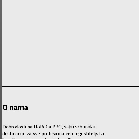
Nezaobilazna putnička odredišta u 2026. prema Bookin
VIJESTI
Kako Hrvati pristupaju putovanjima: Plan, budžet i tehn
ISTRAŽIVANJA I ANALIZE
Otkriveni glavni faktori koji utječu na odabir pića u kafi
ISTRAŽIVANJA I ANALIZE
Industrijsko pivo na vrhuncu popularnosti dok craft piv
O nama
Dobrodošli na HoReCa PRO, vašu vrhunsku
destinaciju za sve profesionalce u ugostiteljstvu,