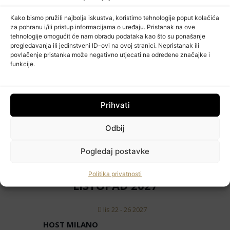
Kako bismo pružili najbolja iskustva, koristimo tehnologije poput kolačića
STUDENI 2026
za pohranu i/ili pristup informacijama o uređaju. Pristanak na ove
tehnologije omogućit će nam obradu podataka kao što su ponašanje
pregledavanja ili jedinstveni ID-ovi na ovoj stranici. Nepristanak ili
stu 10 - 12 2026
povlačenje pristanka može negativno utjecati na određene značajke i
funkcije.
BRAUBEVIALE
Nürnberg, NJemačka
VELJAČA 2027
Prihvati
Odbij
velj 15 - 17 2027
HORECA NEXT
Pogledaj postavke
Pordenone, Italija
Politika privatnosti
LISTOPAD 2027
HoReCa PRO
lis 22 - 26 2027
Učlanite se
HOST MILANO
Moj račun