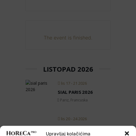
The event is finished.
LISTOPAD 2026
lis 17 - 21 2026
SIAL PARIS 2026
Pariz, Francuska
lis 20 - 24 2026
HORECA ADRIA
Upravljaj kolačićima
Zagrebački velesajam