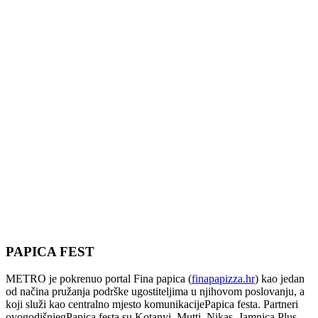
PAPICA FEST
METRO je pokrenuo portal Fina papica (
finapapizza.hr
) kao jedan
od načina pružanja podrške ugostiteljima u njihovom poslovanju, a
koji služi kao centralno mjesto komunikacijePapica festa. Partneri
ovogodišnjegPapica festa su Kotanyi, Mutti, Nikas, Jamnica Plus,