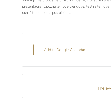
suradnji! Ne propustite priliku za učenje, inovacije i po
prezentacija. Upoznajte nove trendove, testirajte nove p
osnažite odnose s postojećima.
+ Add to Google Calendar
The eve