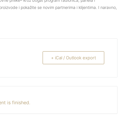
slovne prilike– kroz bogat program radionica, panela i
roizvode i pokažite se novim partnerima i klijentima. I naravno,
+ iCal / Outlook export
nt is finished.