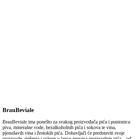
BrauBeviale
BrauBeviale ima ponešto za svakog proizvođača pića i punionicu
piva, mineralne vode, bezalkoholnih pića i sokova te vina,
pjenušavih vina i žestokih pića. Dobavljači će predstaviti svoje
proizvode, rješenja i usluge u lancu procesa proizvodnje pića – od